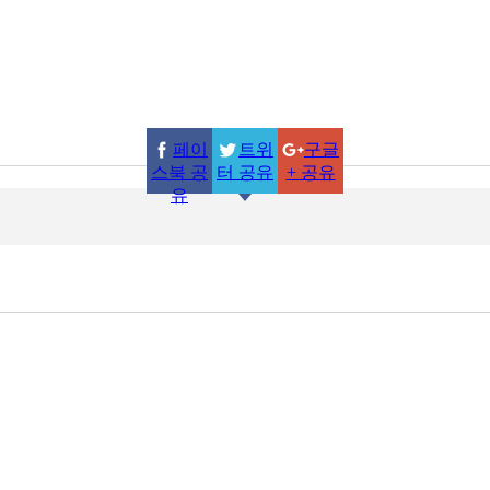
페이
트위
구글
스북 공
터 공유
+ 공유
유