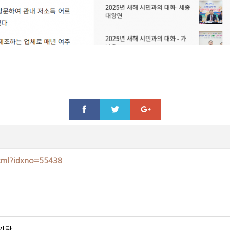
html?idxno=55438
기탁