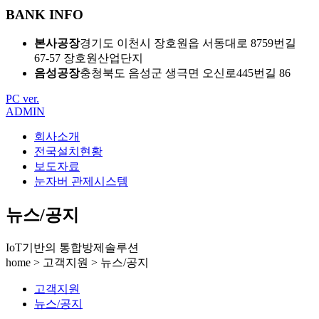
BANK INFO
본사공장
경기도 이천시 장호원읍 서동대로 8759번길
67-57 장호원산업단지
음성공장
충청북도 음성군 생극면 오신로445번길 86
PC ver.
ADMIN
회사소개
전국설치현황
보도자료
눈자버 관제시스템
뉴스/공지
IoT기반의 통합방제솔루션
home > 고객지원 > 뉴스/공지
고객지원
뉴스/공지