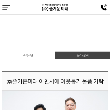
뉴스/공지
IoT기반의 통합방제솔루션
고객지원
뉴스/공지
㈜즐거운미래 이천시에 이웃돕기 물품 기탁