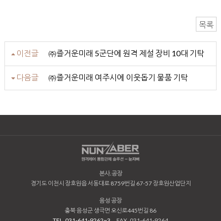
목록
이전글
㈜즐거운미래 5군단에 원격 제설 장비 10대 기탁
다음글
㈜즐거운미래 여주시에 이웃돕기 물품 기탁
본사.공장
경기도 이천시 장호원읍 서동대로 8759번길 67-57 장호원산업단지
음성 공장
충북 음성군 생극면 오신로445번길 86
TEL. 031-641-9262~3
FAX. 031-641-9264