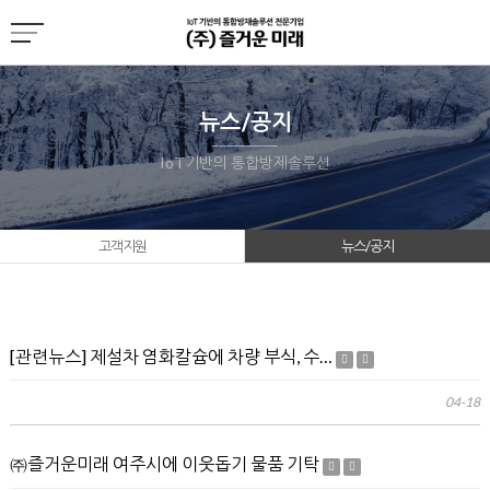
뉴스/공지
IoT기반의 통합방제솔루션
고객지원
뉴스/공지
[관련뉴스] 제설차 염화칼슘에 차량 부식, 수…
04-18
㈜즐거운미래 여주시에 이웃돕기 물품 기탁